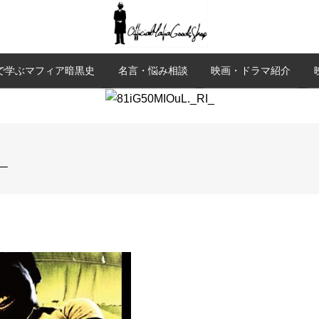
で学ぶマフィア暗黒史
名言・悩み相談
映画・ドラマ紹介
_