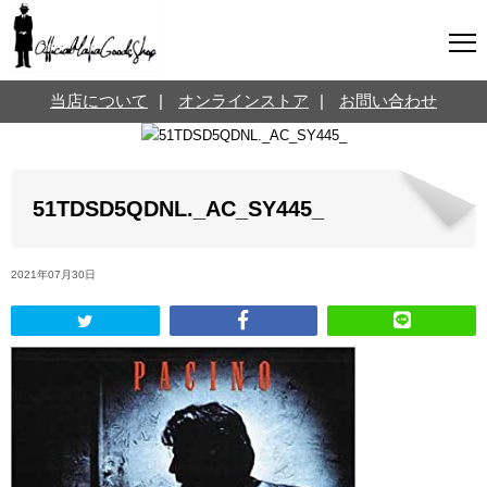
マフィアグッズ専門店について
当店について
|
オンラインストア
|
お問い合わせ
SNS
オンラインストア
お問い合わせ
Twitterはこちら @jpmeyerlanskytm
言葉のお医者さん
51TDSD5QDNL._AC_SY445_
カテゴリ
2021年07月30日
お知らせ
マフィアの小話
三分で学ぶマフィア暗黒史
名言・悩み相談
映画・ドラマ紹介
映画雑学
時事ニュース
書籍紹介