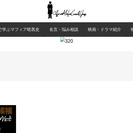
で学ぶマフィア暗黒史
名言・悩み相談
映画・ドラマ紹介