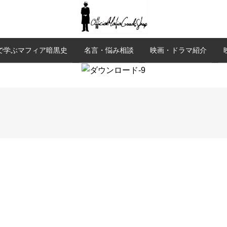
で学ぶマフィア暗黒史
名言・悩み相談
映画・ドラマ紹介