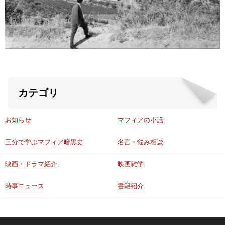
ABOUT US
当店の紹介
オンラインストア
カテゴリ
お問い合わせ
お知らせ
マフィアの小話
三分で学ぶマフィア暗黒史
名言・悩み相談
映画・ドラマ紹介
映画雑学
時事ニュース
書籍紹介