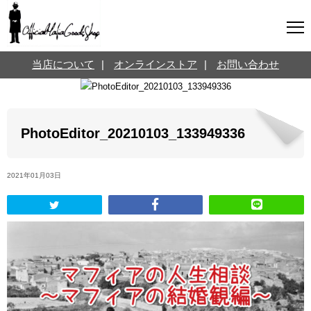
マフィアグッズ専門店について
当店について
|
オンラインストア
|
お問い合わせ
SNS
オンラインストア
お問い合わせ
Twitterはこちら @jpmeyerlanskytm
言葉のお医者さん
PhotoEditor_20210103_133949336
カテゴリ
2021年01月03日
お知らせ
マフィアの小話
三分で学ぶマフィア暗黒史
名言・悩み相談
映画・ドラマ紹介
映画雑学
時事ニュース
書籍紹介