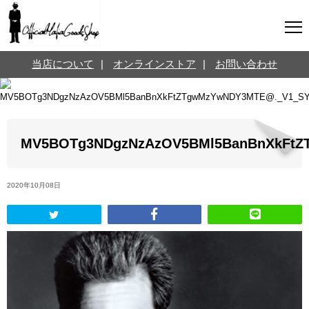
マフィアグッズ専門店について
当店について
|
オンラインストア
|
お問い合わせ
SNS
オンラインストア
お問い合わせ
Twitterはこちら @jpmeyerlanskytm
言葉のお医者さん
MV5BOTg3NDgzNzAzOV5BMl5BanBnXkFtZ
カテゴリ
お知らせ
マフィアの小話
2020年10月08日
三分で学ぶマフィア暗黒史
名言・悩み相談
映画・ドラマ紹介
映画雑学
時事ニュース
書籍紹介