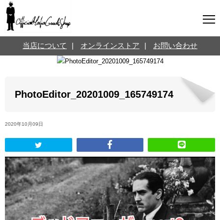
マフィアグッズ専門店について
当店について
|
オンラインストア
|
お問い合わせ
SNS
オンラインストア
お問い合わせ
Twitterはこちら @jpmeyerlanskytm
言葉のお医者さん
PhotoEditor_20201009_165749174
カテゴリ
2020年10月09日
お知らせ
マフィアの小話
三分で学ぶマフィア暗黒史
名言・悩み相談
映画・ドラマ紹介
映画雑学
時事ニュース
書籍紹介