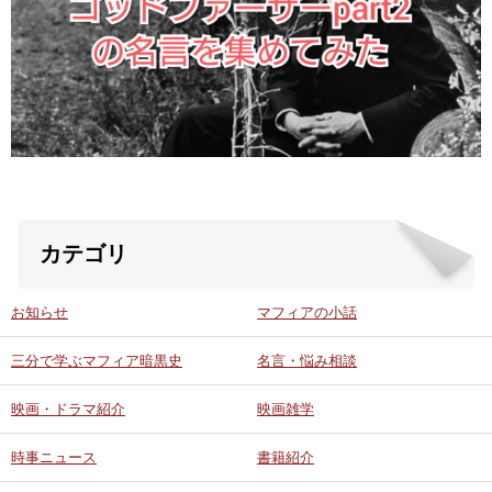
ABOUT US
当店の紹介
オンラインストア
お問い合わせ
カテゴリ
お知らせ
マフィアの小話
三分で学ぶマフィア暗黒史
名言・悩み相談
映画・ドラマ紹介
映画雑学
時事ニュース
書籍紹介