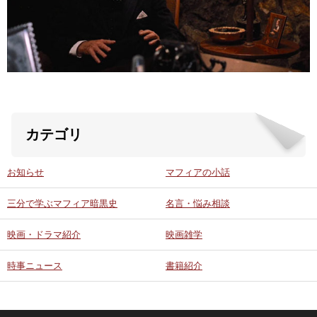
ABOUT US
当店の紹介
オンラインストア
カテゴリ
お問い合わせ
お知らせ
マフィアの小話
三分で学ぶマフィア暗黒史
名言・悩み相談
映画・ドラマ紹介
映画雑学
時事ニュース
書籍紹介