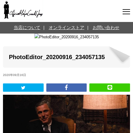
マフィアグッズ専門店について
当店について
|
オンラインストア
|
お問い合わせ
SNS
オンラインストア
お問い合わせ
Twitterはこちら @jpmeyerlanskytm
言葉のお医者さん
PhotoEditor_20200916_234057135
カテゴリ
2020年09月16日
お知らせ
マフィアの小話
三分で学ぶマフィア暗黒史
名言・悩み相談
映画・ドラマ紹介
映画雑学
時事ニュース
書籍紹介