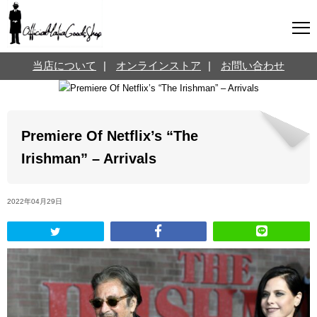
マフィアグッズ専門店について
当店について
|
オンラインストア
|
お問い合わせ
SNS
オンラインストア
お問い合わせ
Twitterはこちら @jpmeyerlanskytm
言葉のお医者さん
Premiere Of Netflix’s “The
カテゴリ
Irishman” – Arrivals
お知らせ
マフィアの小話
2022年04月29日
三分で学ぶマフィア暗黒史
名言・悩み相談
映画・ドラマ紹介
映画雑学
時事ニュース
書籍紹介