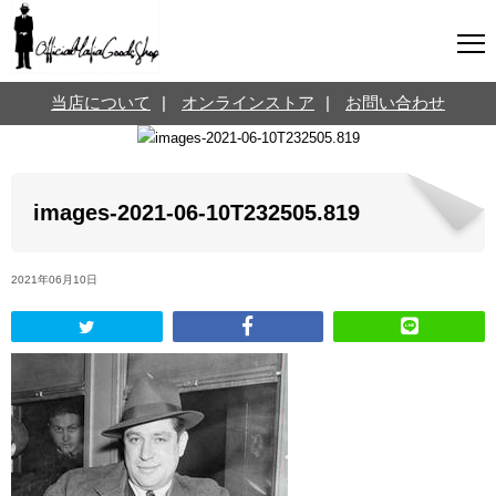
マフィアグッズ専門店について
当店について
|
オンラインストア
|
お問い合わせ
SNS
オンラインストア
お問い合わせ
Twitterはこちら @jpmeyerlanskytm
言葉のお医者さん
images-2021-06-10T232505.819
カテゴリ
2021年06月10日
お知らせ
マフィアの小話
三分で学ぶマフィア暗黒史
名言・悩み相談
映画・ドラマ紹介
映画雑学
時事ニュース
書籍紹介