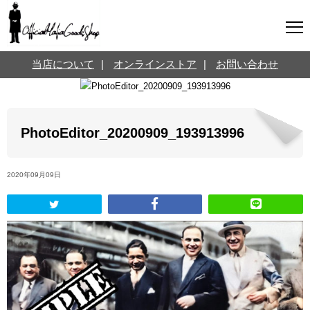
マフィアグッズ専門店について
当店について
|
オンラインストア
|
お問い合わせ
SNS
オンラインストア
お問い合わせ
Twitterはこちら @jpmeyerlanskytm
言葉のお医者さん
PhotoEditor_20200909_193913996
カテゴリ
2020年09月09日
お知らせ
マフィアの小話
三分で学ぶマフィア暗黒史
名言・悩み相談
映画・ドラマ紹介
映画雑学
時事ニュース
書籍紹介