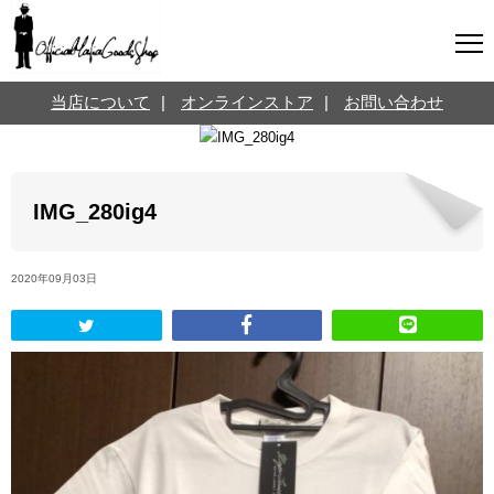
マフィアグッズ専門店について
当店について
|
オンラインストア
|
お問い合わせ
SNS
オンラインストア
お問い合わせ
Twitterはこちら @jpmeyerlanskytm
言葉のお医者さん
IMG_280ig4
カテゴリ
2020年09月03日
お知らせ
マフィアの小話
三分で学ぶマフィア暗黒史
名言・悩み相談
映画・ドラマ紹介
映画雑学
時事ニュース
書籍紹介