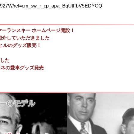
H4T927W/ref=cm_sw_r_cp_apa_BqUtFbV5EDYCQ
ーランスキー ホームページ開設！
紹介していただきました
ヒルのグッズ販売！
ました
ポネの愛車グッズ発売