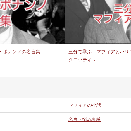
・ボナンノの名言集
三分で学ぶ！マフィアとハリ
クニッティ～
マフィアの小話
名言・悩み相談