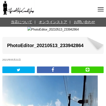
マフィアグッズ専門店について
当店について
|
オンラインストア
|
お問い合わせ
SNS
オンラインストア
お問い合わせ
Twitterはこちら @jpmeyerlanskytm
言葉のお医者さん
PhotoEditor_20210513_233942864
カテゴリ
2021年05月21日
お知らせ
マフィアの小話
三分で学ぶマフィア暗黒史
名言・悩み相談
映画・ドラマ紹介
映画雑学
時事ニュース
書籍紹介