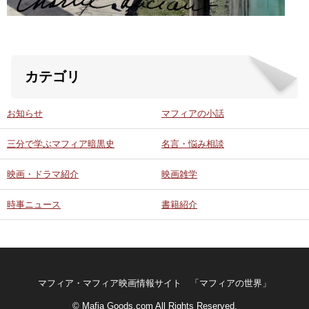
カテゴリ
お知らせ
マフィアの小話
三分で学ぶマフィア暗黒史
名言・悩み相談
映画・ドラマ紹介
映画雑学
時事ニュース
書籍紹介
マフィア・マフィア映画情報サイト 「マフィアの世界」
© Mafia Goods.com All Rights Reserved.