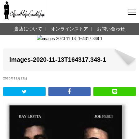
マフィアグッズ専門店について
当店について
|
オンラインストア
|
お問い合わせ
SNS
オンラインストア
お問い合わせ
Twitterはこちら @jpmeyerlanskytm
言葉のお医者さん
images-2020-11-13T164317.348-1
カテゴリ
2020年11月13日
お知らせ
マフィアの小話
三分で学ぶマフィア暗黒史
名言・悩み相談
映画・ドラマ紹介
映画雑学
時事ニュース
書籍紹介