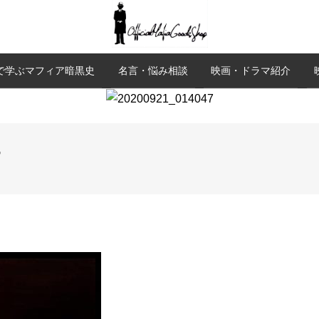
で学ぶマフィア暗黒史
名言・悩み相談
映画・ドラマ紹介
7