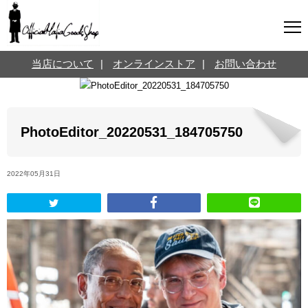
マフィアグッズ専門店について
当店について
|
オンラインストア
|
お問い合わせ
SNS
オンラインストア
お問い合わせ
Twitterはこちら @jpmeyerlanskytm
言葉のお医者さん
PhotoEditor_20220531_184705750
カテゴリ
2022年05月31日
お知らせ
マフィアの小話
三分で学ぶマフィア暗黒史
名言・悩み相談
映画・ドラマ紹介
映画雑学
時事ニュース
書籍紹介