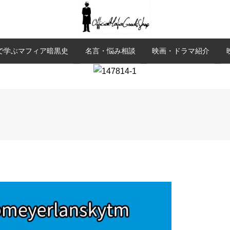
で学ぶマフィア暗黒史
名言・悩み相談
映画・ドラマ紹介