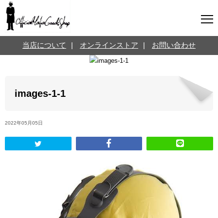
マフィアグッズ専門店について
当店について
|
オンラインストア
|
お問い合わせ
SNS
オンラインストア
お問い合わせ
Twitterはこちら @jpmeyerlanskytm
言葉のお医者さん
images-1-1
カテゴリ
2022年05月05日
お知らせ
マフィアの小話
三分で学ぶマフィア暗黒史
名言・悩み相談
映画・ドラマ紹介
映画雑学
時事ニュース
書籍紹介