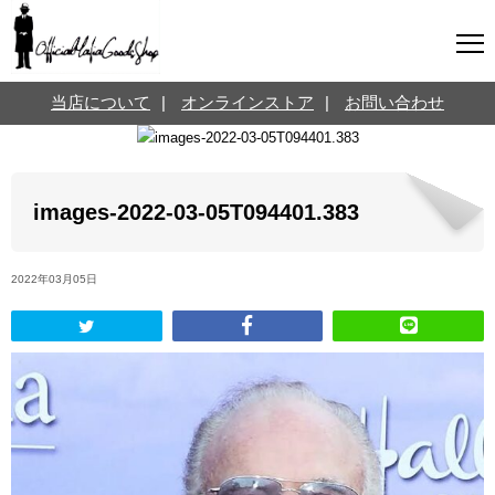
マフィアグッズ専門店について
当店について
|
オンラインストア
|
お問い合わせ
SNS
オンラインストア
お問い合わせ
Twitterはこちら @jpmeyerlanskytm
言葉のお医者さん
images-2022-03-05T094401.383
カテゴリ
2022年03月05日
お知らせ
マフィアの小話
三分で学ぶマフィア暗黒史
名言・悩み相談
映画・ドラマ紹介
映画雑学
時事ニュース
書籍紹介