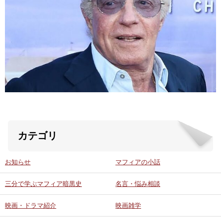
ABOUT US
当店の紹介
オンラインストア
お問い合わせ
カテゴリ
お知らせ
マフィアの小話
三分で学ぶマフィア暗黒史
名言・悩み相談
映画・ドラマ紹介
映画雑学