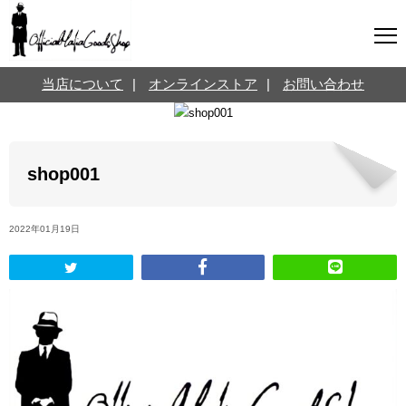
マフィアグッズ専門店について
当店について
|
オンラインストア
|
お問い合わせ
SNS
オンラインストア
お問い合わせ
Twitterはこちら @jpmeyerlanskytm
言葉のお医者さん
shop001
カテゴリ
2022年01月19日
お知らせ
マフィアの小話
三分で学ぶマフィア暗黒史
名言・悩み相談
映画・ドラマ紹介
映画雑学
時事ニュース
書籍紹介