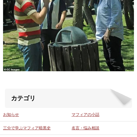
ABOUT US
当店の紹介
オンラインストア
お問い合わせ
カテゴリ
お知らせ
マフィアの小話
三分で学ぶマフィア暗黒史
名言・悩み相談