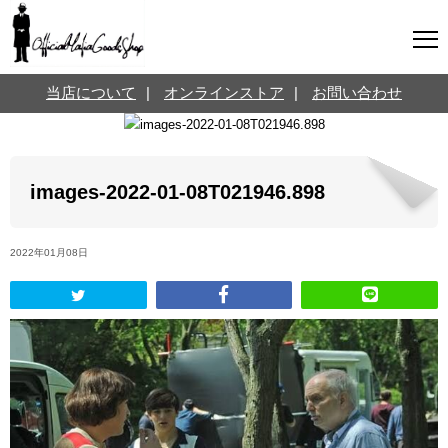
マフィアグッズ専門店について
当店について
|
オンラインストア
|
お問い合わせ
SNS
オンラインストア
お問い合わせ
Twitterはこちら @jpmeyerlanskytm
言葉のお医者さん
images-2022-01-08T021946.898
カテゴリ
2022年01月08日
お知らせ
マフィアの小話
三分で学ぶマフィア暗黒史
名言・悩み相談
映画・ドラマ紹介
映画雑学
時事ニュース
書籍紹介