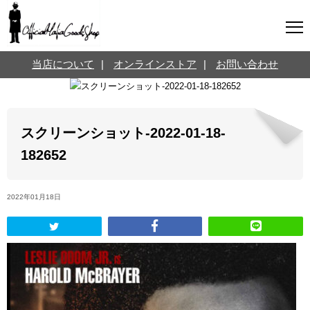
マフィアグッズ専門店について
当店について
|
オンラインストア
|
お問い合わせ
SNS
オンラインストア
お問い合わせ
Twitterはこちら @jpmeyerlanskytm
言葉のお医者さん
スクリーンショット-2022-01-18-
カテゴリ
182652
お知らせ
マフィアの小話
2022年01月18日
三分で学ぶマフィア暗黒史
名言・悩み相談
映画・ドラマ紹介
映画雑学
時事ニュース
書籍紹介