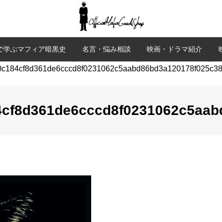
で学ぶマフィア暗黒史
名言・悩み相談
映画・ドラマ紹介
4cf8d361de6cccd8f0231062c5aab