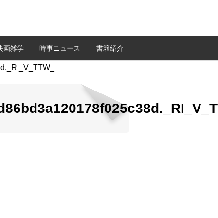
映画雑学
時事ニュース
書籍紹介
d86bd3a120178f025c38d._RI_V_