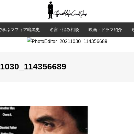
で学ぶマフィア暗黒史
名言・悩み相談
映画・ドラマ紹介
11030_114356689