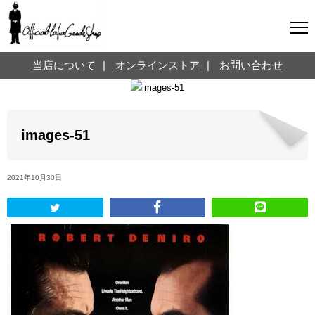
マフィアグッズ専門店について
当店について
|
オンラインストア
|
お問い合わせ
SNS
オンラインストア
お問い合わせ
Twitterはこちら @jpmeyerlanskytm
言葉のお医者さん
images-51
カテゴリ
2021年10月30日
お知らせ
マフィアの小話
三分で学ぶマフィア暗黒史
名言・悩み相談
映画・ドラマ紹介
映画雑学
時事ニュース
書籍紹介