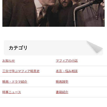
ABOUT US
当店の紹介
オンラインストア
カテゴリ
お問い合わせ
お知らせ
マフィアの小話
三分で学ぶマフィア暗黒史
名言・悩み相談
映画・ドラマ紹介
映画雑学
時事ニュース
書籍紹介