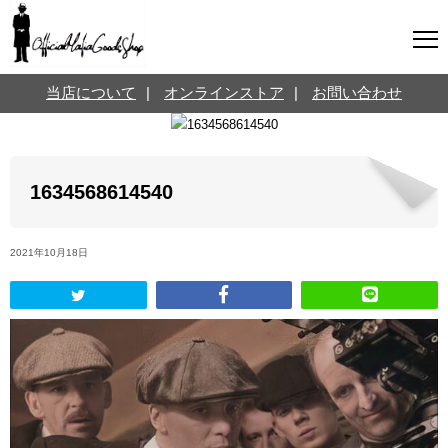
マフィアグッズ専門店について
当店について
|
オンラインストア
|
お問い合わせ
SNS
オンラインストア
お問い合わせ
Twitterはこちら @jpmeyerlanskytm
言葉のお医者さん
1634568614540
カテゴリ
2021年10月18日
お知らせ
マフィアの小話
三分で学ぶマフィア暗黒史
名言・悩み相談
映画・ドラマ紹介
映画雑学
時事ニュース
書籍紹介