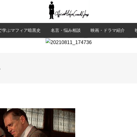
で学ぶマフィア暗黒史
名言・悩み相談
映画・ドラマ紹介
6