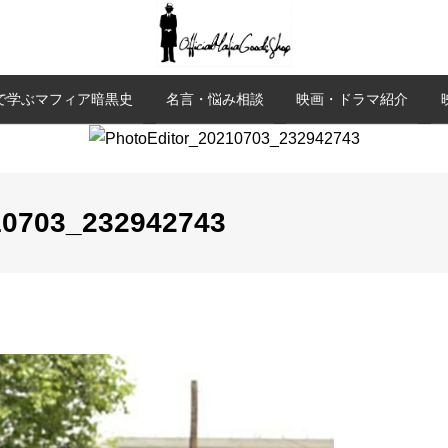
で学ぶマフィア暗黒史
名言・悩み相談
映画・ドラマ紹介
10703_232942743