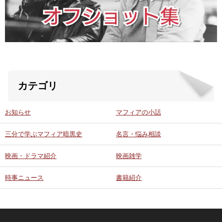
ABOUT US
当店の紹介
オンラインストア
カテゴリ
お問い合わせ
お知らせ
マフィアの小話
三分で学ぶマフィア暗黒史
名言・悩み相談
映画・ドラマ紹介
映画雑学
時事ニュース
書籍紹介