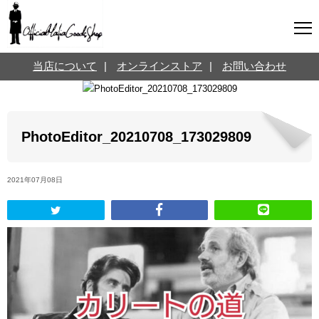
マフィアグッズ専門店について
当店について
|
オンラインストア
|
お問い合わせ
SNS
オンラインストア
お問い合わせ
Twitterはこちら @jpmeyerlanskytm
言葉のお医者さん
PhotoEditor_20210708_173029809
カテゴリ
2021年07月08日
お知らせ
マフィアの小話
三分で学ぶマフィア暗黒史
名言・悩み相談
映画・ドラマ紹介
映画雑学
時事ニュース
書籍紹介