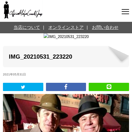
マフィアグッズ専門店について
当店について
|
オンラインストア
|
お問い合わせ
SNS
オンラインストア
お問い合わせ
Twitterはこちら @jpmeyerlanskytm
言葉のお医者さん
IMG_20210531_223220
カテゴリ
2021年05月31日
お知らせ
マフィアの小話
三分で学ぶマフィア暗黒史
名言・悩み相談
映画・ドラマ紹介
映画雑学
時事ニュース
書籍紹介