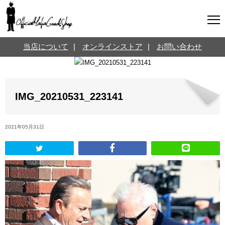
マフィアグッズ専門店について
当店について
|
オンラインストア
|
お問い合わせ
SNS
オンラインストア
お問い合わせ
Twitterはこちら @jpmeyerlanskytm
言葉のお医者さん
IMG_20210531_223141
カテゴリ
2021年05月31日
お知らせ
マフィアの小話
三分で学ぶマフィア暗黒史
名言・悩み相談
映画・ドラマ紹介
映画雑学
時事ニュース
書籍紹介