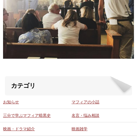
ABOUT US
当店の紹介
オンラインストア
お問い合わせ
カテゴリ
お知らせ
マフィアの小話
三分で学ぶマフィア暗黒史
名言・悩み相談
映画・ドラマ紹介
映画雑学