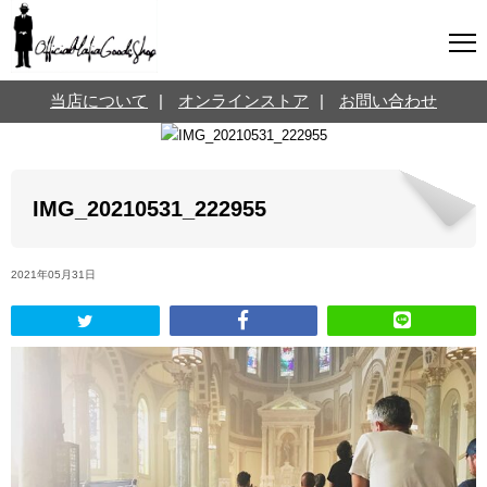
マフィアグッズ専門店について
当店について
|
オンラインストア
|
お問い合わせ
SNS
オンラインストア
お問い合わせ
Twitterはこちら @jpmeyerlanskytm
言葉のお医者さん
IMG_20210531_222955
カテゴリ
2021年05月31日
お知らせ
マフィアの小話
三分で学ぶマフィア暗黒史
名言・悩み相談
映画・ドラマ紹介
映画雑学
時事ニュース
書籍紹介