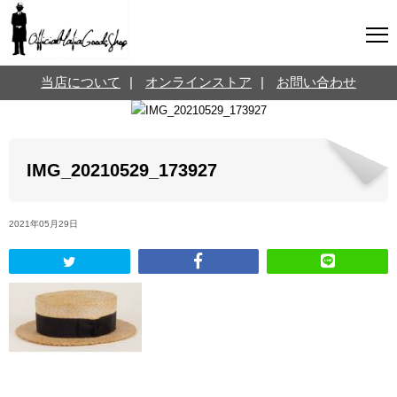
マフィアグッズ専門店について
当店について
|
オンラインストア
|
お問い合わせ
SNS
オンラインストア
お問い合わせ
Twitterはこちら @jpmeyerlanskytm
言葉のお医者さん
IMG_20210529_173927
カテゴリ
2021年05月29日
お知らせ
マフィアの小話
三分で学ぶマフィア暗黒史
名言・悩み相談
映画・ドラマ紹介
映画雑学
時事ニュース
書籍紹介