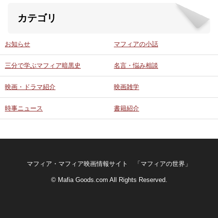
カテゴリ
ABOUT US
お知らせ
マフィアの小話
当店の紹介
三分で学ぶマフィア暗黒史
名言・悩み相談
オンラインストア
映画・ドラマ紹介
映画雑学
お問い合わせ
時事ニュース
書籍紹介
マフィア・マフィア映画情報サイト 「マフィアの世界」
© Mafia Goods.com All Rights Reserved.