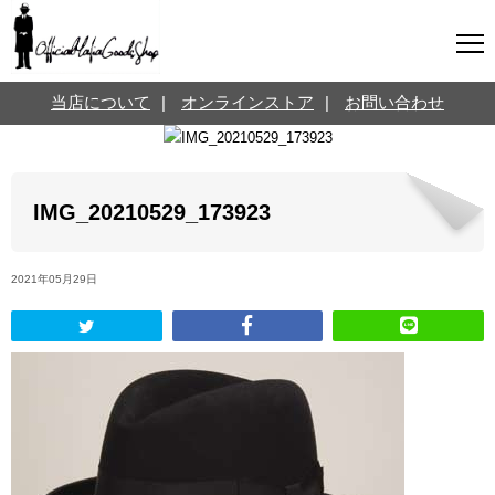
マフィアグッズ専門店について
当店について
|
オンラインストア
|
お問い合わせ
SNS
オンラインストア
お問い合わせ
Twitterはこちら @jpmeyerlanskytm
言葉のお医者さん
IMG_20210529_173923
カテゴリ
2021年05月29日
お知らせ
マフィアの小話
三分で学ぶマフィア暗黒史
名言・悩み相談
映画・ドラマ紹介
映画雑学
時事ニュース
書籍紹介