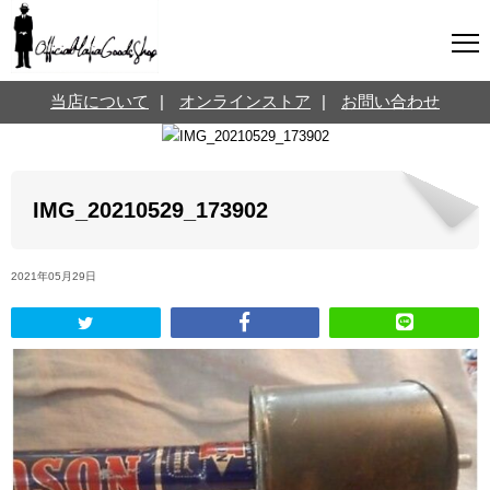
マフィアグッズ専門店について
当店について
|
オンラインストア
|
お問い合わせ
SNS
オンラインストア
お問い合わせ
Twitterはこちら @jpmeyerlanskytm
言葉のお医者さん
IMG_20210529_173902
カテゴリ
2021年05月29日
お知らせ
マフィアの小話
三分で学ぶマフィア暗黒史
名言・悩み相談
映画・ドラマ紹介
映画雑学
時事ニュース
書籍紹介