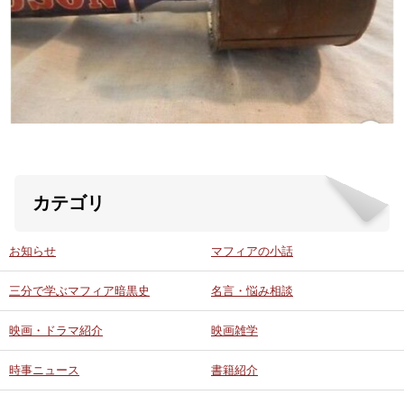
ABOUT US
当店の紹介
オンラインストア
お問い合わせ
カテゴリ
お知らせ
マフィアの小話
三分で学ぶマフィア暗黒史
名言・悩み相談
映画・ドラマ紹介
映画雑学
時事ニュース
書籍紹介