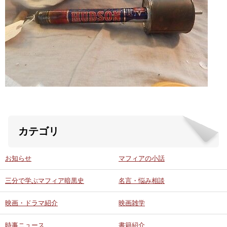
ABOUT US
当店の紹介
オンラインストア
お問い合わせ
カテゴリ
お知らせ
マフィアの小話
三分で学ぶマフィア暗黒史
名言・悩み相談
映画・ドラマ紹介
映画雑学
時事ニュース
書籍紹介