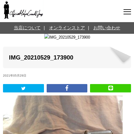
マフィアグッズ専門店について
当店について
|
オンラインストア
|
お問い合わせ
SNS
オンラインストア
お問い合わせ
Twitterはこちら @jpmeyerlanskytm
言葉のお医者さん
IMG_20210529_173900
カテゴリ
2021年05月29日
お知らせ
マフィアの小話
三分で学ぶマフィア暗黒史
名言・悩み相談
映画・ドラマ紹介
映画雑学
時事ニュース
書籍紹介