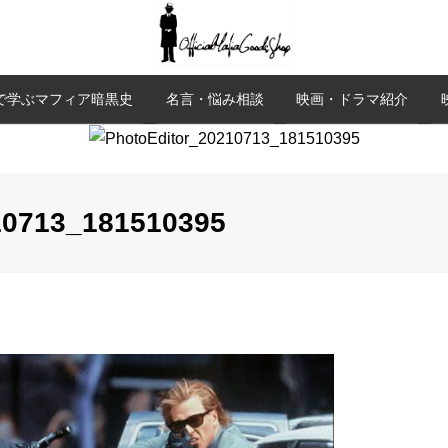
で学ぶマフィア暗黒史
名言・悩み相談
映画・ドラマ紹介
10713_181510395