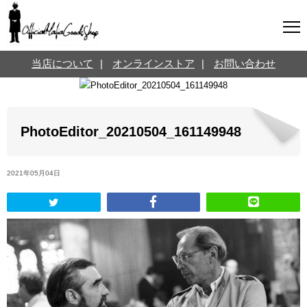
マフィアグッズ専門店について
当店について
|
オンラインストア
|
お問い合わせ
SNS
オンラインストア
お問い合わせ
Twitterはこちら @jpmeyerlanskytm
言葉のお医者さん
PhotoEditor_20210504_161149948
カテゴリ
2021年05月04日
お知らせ
マフィアの小話
三分で学ぶマフィア暗黒史
名言・悩み相談
映画・ドラマ紹介
映画雑学
時事ニュース
書籍紹介