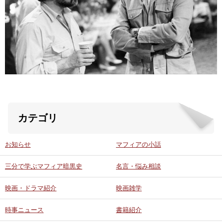
ABOUT US
当店の紹介
オンラインストア
お問い合わせ
カテゴリ
お知らせ
マフィアの小話
三分で学ぶマフィア暗黒史
名言・悩み相談
映画・ドラマ紹介
映画雑学
時事ニュース
書籍紹介