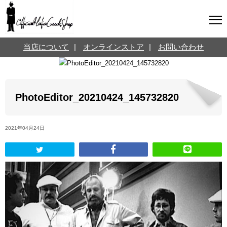
マフィアグッズ専門店について
当店について
|
オンラインストア
|
お問い合わせ
SNS
オンラインストア
お問い合わせ
Twitterはこちら @jpmeyerlanskytm
言葉のお医者さん
PhotoEditor_20210424_145732820
カテゴリ
2021年04月24日
お知らせ
マフィアの小話
三分で学ぶマフィア暗黒史
名言・悩み相談
映画・ドラマ紹介
映画雑学
時事ニュース
書籍紹介