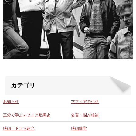
ABOUT US
当店の紹介
オンラインストア
お問い合わせ
カテゴリ
お知らせ
マフィアの小話
三分で学ぶマフィア暗黒史
名言・悩み相談
映画・ドラマ紹介
映画雑学