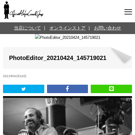
マフィアグッズ専門店について
当店について
|
オンラインストア
|
お問い合わせ
SNS
オンラインストア
お問い合わせ
Twitterはこちら @jpmeyerlanskytm
言葉のお医者さん
PhotoEditor_20210424_145719021
カテゴリ
2021年04月24日
お知らせ
マフィアの小話
三分で学ぶマフィア暗黒史
名言・悩み相談
映画・ドラマ紹介
映画雑学
時事ニュース
書籍紹介