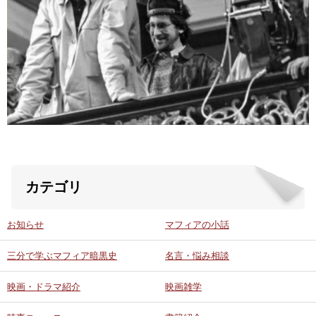
ABOUT US
当店の紹介
オンラインストア
お問い合わせ
カテゴリ
お知らせ
マフィアの小話
三分で学ぶマフィア暗黒史
名言・悩み相談
映画・ドラマ紹介
映画雑学