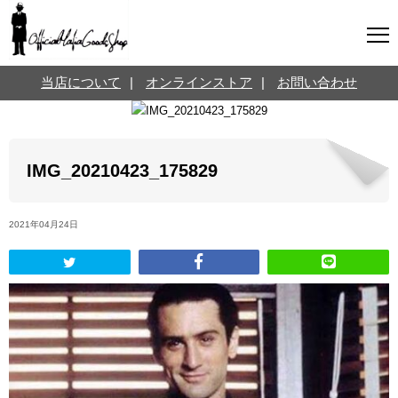
マフィアグッズ専門店について
当店について
|
オンラインストア
|
お問い合わせ
SNS
オンラインストア
お問い合わせ
Twitterはこちら @jpmeyerlanskytm
言葉のお医者さん
IMG_20210423_175829
カテゴリ
2021年04月24日
お知らせ
マフィアの小話
三分で学ぶマフィア暗黒史
名言・悩み相談
映画・ドラマ紹介
映画雑学
時事ニュース
書籍紹介