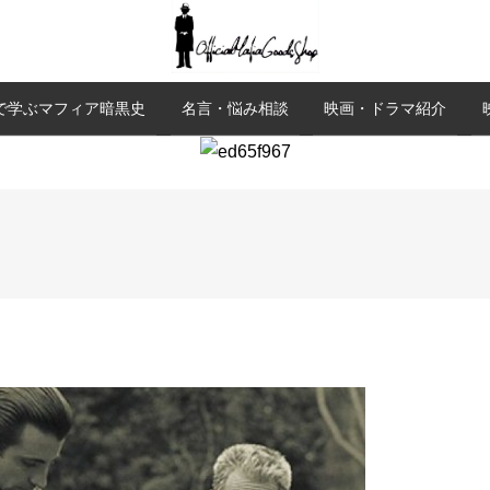
で学ぶマフィア暗黒史
名言・悩み相談
映画・ドラマ紹介