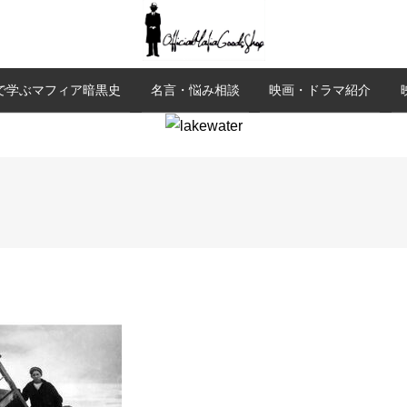
で学ぶマフィア暗黒史
名言・悩み相談
映画・ドラマ紹介