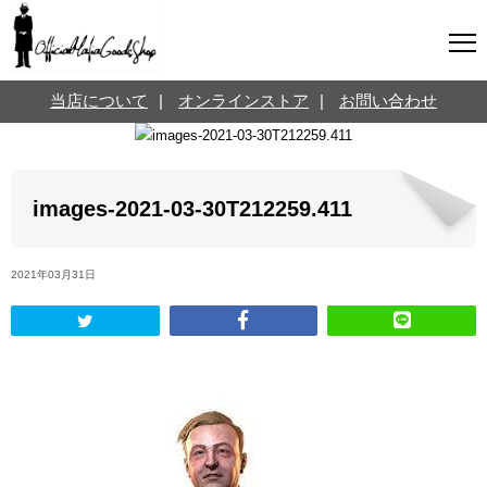
マフィアグッズ専門店について
当店について
|
オンラインストア
|
お問い合わせ
SNS
オンラインストア
お問い合わせ
Twitterはこちら @jpmeyerlanskytm
言葉のお医者さん
images-2021-03-30T212259.411
カテゴリ
2021年03月31日
お知らせ
マフィアの小話
三分で学ぶマフィア暗黒史
名言・悩み相談
映画・ドラマ紹介
映画雑学
時事ニュース
書籍紹介