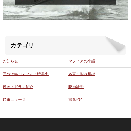
ABOUT US
当店の紹介
カテゴリ
オンラインストア
お問い合わせ
お知らせ
マフィアの小話
三分で学ぶマフィア暗黒史
名言・悩み相談
映画・ドラマ紹介
映画雑学
時事ニュース
書籍紹介