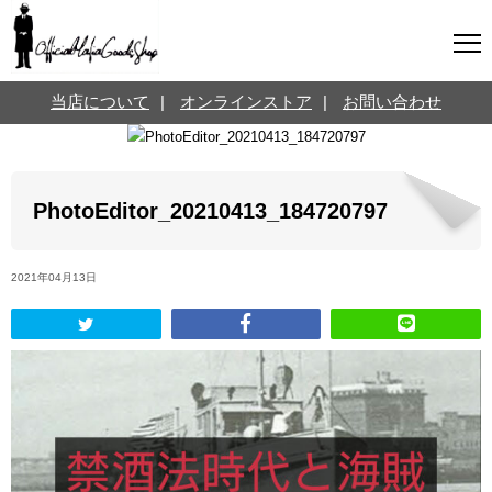
マフィアグッズ専門店について
当店について
|
オンラインストア
|
お問い合わせ
SNS
オンラインストア
お問い合わせ
Twitterはこちら @jpmeyerlanskytm
言葉のお医者さん
PhotoEditor_20210413_184720797
カテゴリ
2021年04月13日
お知らせ
マフィアの小話
三分で学ぶマフィア暗黒史
名言・悩み相談
映画・ドラマ紹介
映画雑学
時事ニュース
書籍紹介