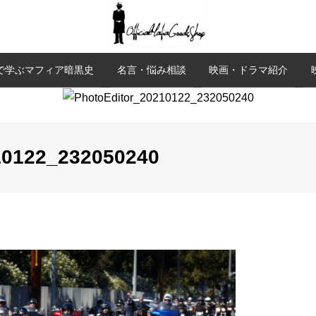
で学ぶマフィア暗黒史
名言・悩み相談
映画・ドラマ紹介
10122_232050240