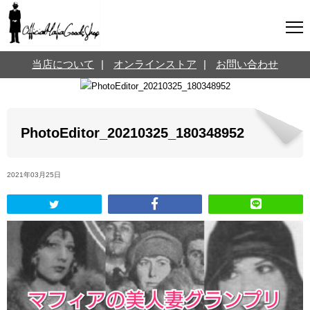
マフィアグッズ専門店について
当店について
|
オンラインストア
|
お問い合わせ
SNS
オンラインストア
お問い合わせ
Twitterはこちら @jpmeyerlanskytm
言葉のお医者さん
PhotoEditor_20210325_180348952
カテゴリ
2021年03月25日
お知らせ
マフィアの小話
三分で学ぶマフィア暗黒史
名言・悩み相談
映画・ドラマ紹介
映画雑学
時事ニュース
書籍紹介