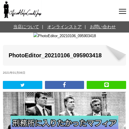
マフィアグッズ専門店について
当店について
|
オンラインストア
|
お問い合わせ
SNS
オンラインストア
お問い合わせ
Twitterはこちら @jpmeyerlanskytm
言葉のお医者さん
PhotoEditor_20210106_095903418
カテゴリ
2021年01月06日
お知らせ
マフィアの小話
三分で学ぶマフィア暗黒史
名言・悩み相談
映画・ドラマ紹介
映画雑学
時事ニュース
書籍紹介