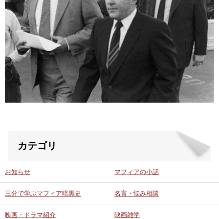
ABOUT US
当店の紹介
オンラインストア
お問い合わせ
カテゴリ
お知らせ
マフィアの小話
三分で学ぶマフィア暗黒史
名言・悩み相談
映画・ドラマ紹介
映画雑学