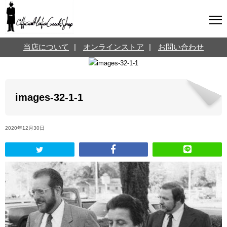
マフィアグッズ専門店について
当店について
|
オンラインストア
|
お問い合わせ
SNS
オンラインストア
お問い合わせ
Twitterはこちら @jpmeyerlanskytm
言葉のお医者さん
images-32-1-1
カテゴリ
2020年12月30日
お知らせ
マフィアの小話
三分で学ぶマフィア暗黒史
名言・悩み相談
映画・ドラマ紹介
映画雑学
時事ニュース
書籍紹介